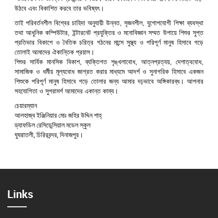
উঠবে এবং বিকাশিত করবে তার ভবিষ্যৎ।
তাই পরিবর্তনশীল বিশ্বের চাহিদা অনুযায়ী উন্নত, সৃজনশীল, যুগোপযোগী শিক্ষা ব্যবস্থা
তথা আধুনিক কম্পিউটার, ইন্টারনেট প্রযুক্তির ও মনোবিজ্ঞান সম্মত উপায়ে শিশুর সুপ্ত
প্রতিভার বিকাশে ও নৈতিক চরিত্র গঠনের মান্সে সুস্থ্য ও পরিপূর্ণ মানুষ হিসাবে গড়ে
তোলাই আমাদের ঐকান্তিক প্রয়াস।
শিশুর সার্বিক মানসিক বিকাশ, ব্যক্তিগত শৃঙ্খলাবোধ, আত্নপ্রত্যয়, দেশাত্ববোধ,
সামাজিক ও ধর্মীয় মূল্যবোধ জাগ্রত করার মাধ্যমে আদর্শ ও সুনাগরিক হিসাবে একজন
শিশুকে পরিপূর্ণ মানুষ হিসাবে গড়ে তোলার জন্য আমার দঢ়ভাবে অঙ্গিকারব্ধ। আপনার
সহযোগিতা ও সুপরামর্শ আমাদের একান্ত কাম্য।
চেয়ারম্যান
আলহাজ্ব ইঞ্জিনিয়ার মোঃ জহির উদ্দিন শাহ্‌
ড্যাফডিল রেসিডেন্সিয়াল মডেল স্কুল
ঘুঘরাতলী, চিরিরবন্দর, দিনাজপুর।
Links