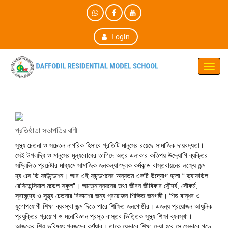
Login
Toggl
Navig
প্রতিষ্ঠাতা সভাপতির বাণী
সুস্থ্য চেতনা ও সচেতন নাগরিক হিসাবে প্রতিটি মানুসের রয়েছে সামাজিক দায়বদ্ধতা।
সেই উপলদ্ধি ও মানুসের মূল্যবোধের তাগিদে অত্র এলাকার কতিপয় উদ্দ্যোগি ব্যক্তির
সম্লিলিত প্রচেষ্টার মাধ্যমে সামাজিক জনকল্যাণমূলক কর্মকান্ড বাস্তবায়নের লক্ষ্যে জন্ম
হ্য এস.ডি ফাউন্ডেশন। আর এই ফান্ডেশনের অন্যতম একটি উদ্যোগ হলো “ ড্যাফডিল
রেসিডেন্সিয়াল মডেল স্কুল"। আত্নোন্নয়নের তথা জীবন জীবিকার সৌন্দর্য, সৌকর্ম,
স্বাচ্ছন্দ্য ও সুস্থ্য চেতনার বিকাশের জন্য প্রয়োজন শিক্ষিত জনগষ্ঠী। শিশু বান্ধব ও
যুগোপযোগী শিক্ষা ব্যবস্থা জন্ম দিতে পারে শিক্ষিত জনগোষ্ঠীর। এজন্য প্রয়োজন আধুনিক
প্রযুক্তির প্রয়োগ ও মনোবিজ্ঞান প্রসূত বাস্তব ভিত্তিক সুস্থ্য শিক্ষা ব্যবস্থা।
আজকের শিশু ভবিষ্যৎ প্রজন্মের কর্ণধার। তাকে যেভাবে শিক্ষা দেয়া হবে সে সেভাবে গড়ে